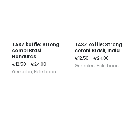
TASZ koffie: Strong
TASZ koffie: Strong
combi Brasil
combi Brasil, India
Honduras
Prijsklasse:
€
12.50
-
€
24.00
Prijsklasse:
€12.50
€
12.50
-
€
24.00
Gemalen
,
Hele boon
€12.50
tot
Gemalen
,
Hele boon
tot
€24.00
€24.00