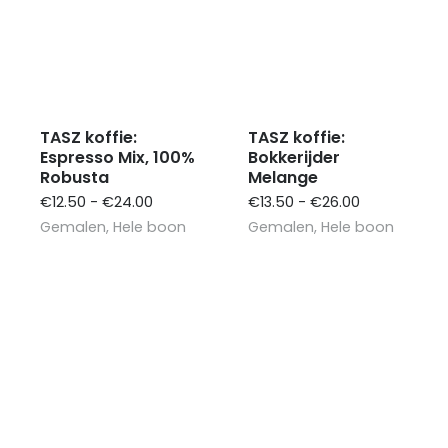
TASZ koffie:
TASZ koffie:
Espresso Mix, 100%
Bokkerijder
Robusta
Melange
Prijsklasse:
Prijsklasse:
€
12.50
-
€
24.00
€
13.50
-
€
26.00
€12.50
€13.50
Gemalen
,
Hele boon
Gemalen
,
Hele boon
tot
tot
€24.00
€26.00