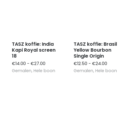
TASZ koffie: India
TASZ koffie: Brasil
Kapi Royal screen
Yellow Bourbon
18
Single Origin
Prijsklasse:
Prijsklasse:
€
14.00
-
€
27.00
€
12.50
-
€
24.00
€14.00
€12.50
Gemalen
,
Hele boon
Gemalen
,
Hele boon
tot
tot
€27.00
€24.00