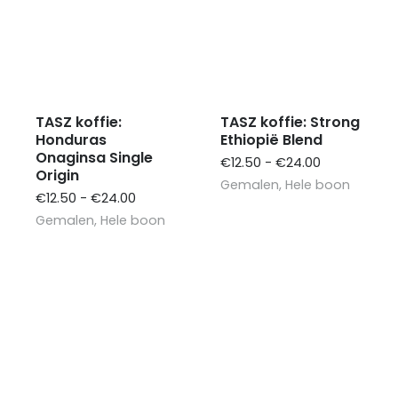
TASZ koffie:
TASZ koffie: Strong
Honduras
Ethiopië Blend
Onaginsa Single
Prijsklasse:
€
12.50
-
€
24.00
Origin
€12.50
Gemalen
,
Hele boon
Prijsklasse:
tot
€
12.50
-
€
24.00
€12.50
€24.00
Gemalen
,
Hele boon
tot
€24.00