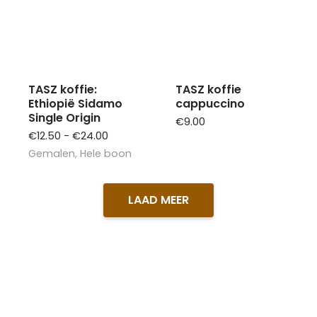
TASZ koffie:
TASZ koffie
Ethiopië Sidamo
cappuccino
Single Origin
€
9.00
Prijsklasse:
€
12.50
-
€
24.00
€12.50
Gemalen
,
Hele boon
tot
€24.00
LAAD MEER