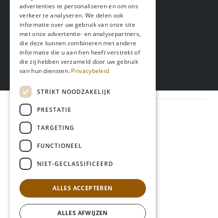
advertenties te personaliseren en om ons
Specialty Koffie kwaliteit
verkeer te analyseren. We delen ook
informatie over uw gebruik van onze site
met onze advertentie- en analysepartners,
die deze kunnen combineren met andere
informatie die u aan hen heeft verstrekt of
die zij hebben verzameld door uw gebruik
van hun diensten.
Privacybeleid
Gratis verzending vanaf 50 €
STRIKT NOODZAKELIJK
PRESTATIE
Contact
TARGETING
Werkdagen 10:00 – 17:00
043 306 1589
FUNCTIONEEL
info@bokkerijder.nl
NIET-GECLASSIFICEERD
ALLES ACCEPTEREN
Restaurants
ALLES AFWIJZEN