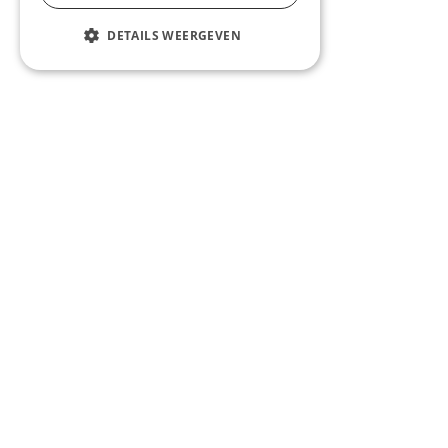
DETAILS WEERGEVEN
Account aanmaken
Onze koffiebonen
Accessoires
Zakelijk
Contact
Veelgestelde vragen