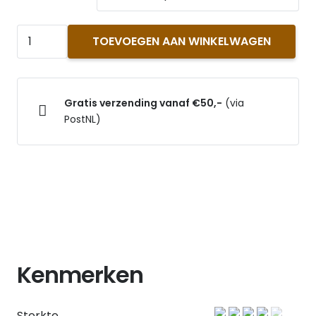
TASZ
TOEVOEGEN AAN WINKELWAGEN
koffie:
India
Kapi
Gratis verzending vanaf €50,-
(via
Royal
PostNL)
screen
18
aantal
Kenmerken
Sterkte