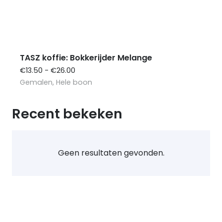
TASZ koffie: Bokkerijder Melange
Prijsklasse:
€
13.50
-
€
26.00
€13.50
Gemalen
,
Hele boon
tot
€26.00
Recent bekeken
Geen resultaten gevonden.