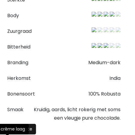
Body
Zuurgraad
Bitterheid
Branding
Medium-dark
Herkomst
India
Bonensoort
100% Robusta
Smaak
Kruidig, aards, licht rokerig met soms
een vleugje pure chocolade.
oor extra diepte
e crême laag